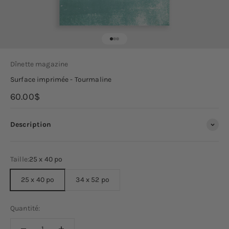
Aller à l'élément 1
Aller à l'élément 2
Aller à l'élément 3
Dînette magazine
Surface imprimée - Tourmaline
Prix de vente
60.00$
Description
Taille:
25 x 40 po
25 x 40 po
34 x 52 po
Quantité: