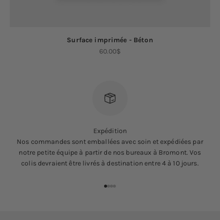
Surface imprimée - Béton
Prix de vente
60.00$
Expédition
Nos commandes sont emballées avec soin et expédiées par
notre petite équipe à partir de nos bureaux à Bromont. Vos
colis devraient être livrés à destination entre 4 à 10 jours.
Aller à l'élément 1
Aller à l'élément 2
Aller à l'élément 3
Aller à l'élément 4