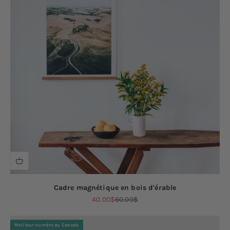
Cadre magnétique en bois d'érable
Prix de vente
Prix normal
40.00$
60.00$
Meilleur numéro au Canada