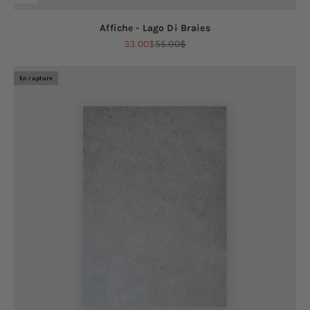
Affiche - Lago Di Braies
Prix de vente
Prix normal
33.00$
55.00$
En rupture