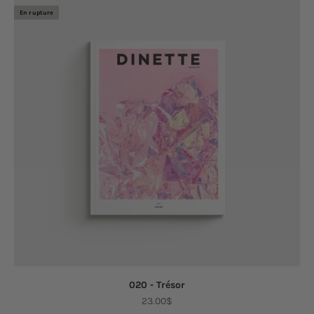
En rupture
020 - Trésor
Prix de vente
23.00$