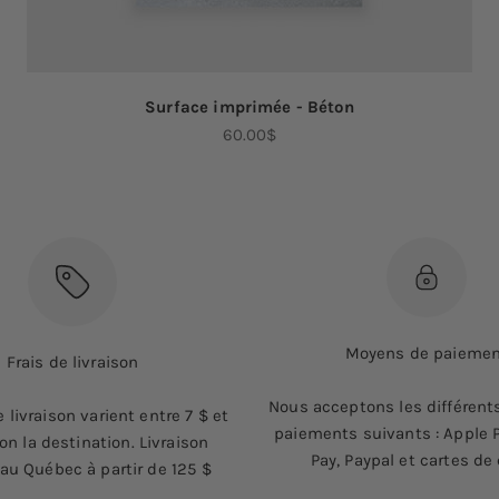
Surface imprimée - Béton
Prix de vente
60.00$
Moyens de paieme
Frais de livraison
Nous acceptons les différen
e livraison varient entre 7 $ et
paiements suivants : Apple P
on la destination. Livraison
Pay, Paypal et cartes de 
 au Québec à partir de 125 $