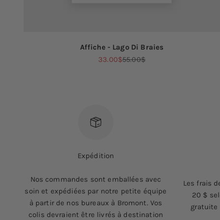
Affiche - Lago Di Braies
Prix de vente
Prix normal
33.00$
55.00$
Expédition
Nos commandes sont emballées avec
Les frais d
soin et expédiées par notre petite équipe
20 $ sel
à partir de nos bureaux à Bromont. Vos
gratuite
colis devraient être livrés à destination