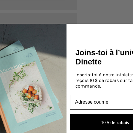
Joins-toi à l’un
Dinette
Inscris-toi à notre infolettr
reçois 10 $ de rabais sur t
commande.
Email
10 $ de rabais
Meilleur numéro au Canada