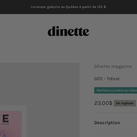
Livraison gratuite au Québec à partir de 125 $
Dînette magazine
Dînette magazine
020 - Trésor
Meilleur numéro au Can
Prix de vente
23.00$
En rupture
Description