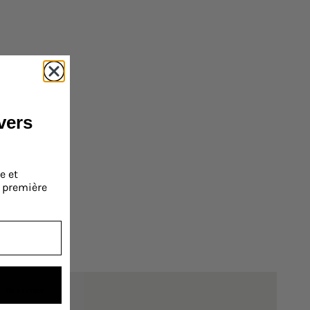
ivers
e et
a première
En rupture