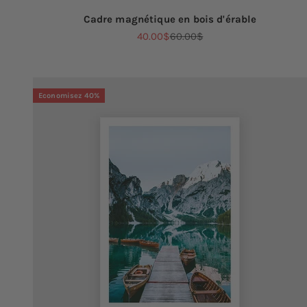
Cadre magnétique en bois d'érable
Prix de vente
Prix normal
40.00$
60.00$
Economisez 40%