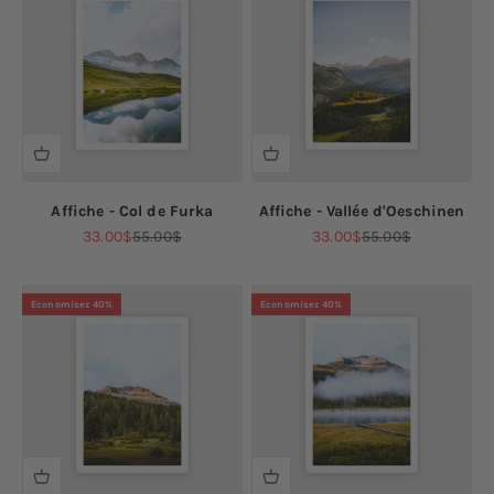
Affiche - Col de Furka
Affiche - Vallée d'Oeschinen
Prix de vente
Prix normal
Prix de vente
Prix normal
33.00$
55.00$
33.00$
55.00$
Economisez 40%
Economisez 40%