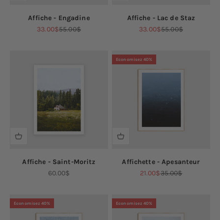
Affiche - Engadine
Affiche - Lac de Staz
Prix de vente
Prix normal
Prix de vente
Prix normal
33.00$
55.00$
33.00$
55.00$
Economisez 40%
Affiche - Saint-Moritz
Affichette - Apesanteur
Prix de vente
Prix de vente
Prix normal
60.00$
21.00$
35.00$
Economisez 40%
Economisez 40%