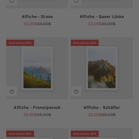
Affiche - Stoos
Affiche - Saxer Lücke
Prix de vente
Prix normal
Prix de vente
Prix normal
33.00$
55.00$
33.00$
55.00$
Economisez 40%
Economisez 40%
Affiche - Fronalpstock
Affiche - Schäfler
Prix de vente
Prix normal
Prix de vente
Prix normal
33.00$
55.00$
33.00$
55.00$
Economisez 40%
Economisez 40%