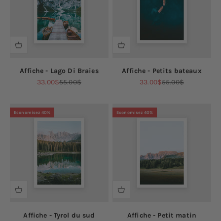
Affiche - Lago Di Braies
Affiche - Petits bateaux
Prix de vente
Prix normal
Prix de vente
Prix normal
33.00$
55.00$
33.00$
55.00$
Economisez 40%
Economisez 40%
Affiche - Tyrol du sud
Affiche - Petit matin