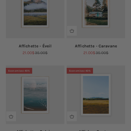
Affichette - Éveil
Affichette - Caravane
Prix de vente
Prix normal
Prix de vente
Prix normal
21.00$
35.00$
21.00$
35.00$
Economisez 40%
Economisez 40%