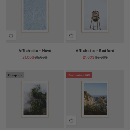
Affichette - Névé
Affichette - Bedford
Prix de vente
Prix normal
Prix de vente
Prix normal
21.00$
35.00$
21.00$
35.00$
En rupture
Economisez 40%