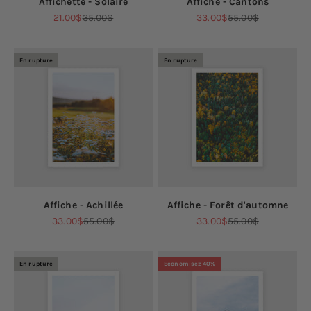
Affichette - Solaire
Affiche - Cantons
Prix de vente
Prix normal
Prix de vente
Prix normal
21.00$
35.00$
33.00$
55.00$
En rupture
En rupture
Affiche - Achillée
Affiche - Forêt d'automne
Prix de vente
Prix normal
Prix de vente
Prix normal
33.00$
55.00$
33.00$
55.00$
En rupture
Economisez 40%