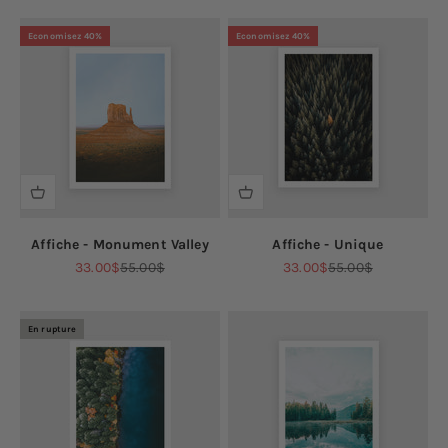
Economisez 40%
Economisez 40%
Affiche - Monument Valley
Affiche - Unique
Prix de vente
Prix normal
Prix de vente
Prix normal
33.00$
55.00$
33.00$
55.00$
En rupture