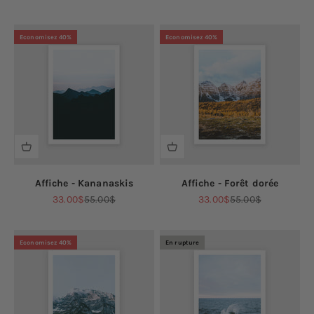
Economisez 40%
Economisez 40%
Affiche - Kananaskis
Affiche - Forêt dorée
Prix de vente
Prix normal
Prix de vente
Prix normal
33.00$
55.00$
33.00$
55.00$
Economisez 40%
En rupture