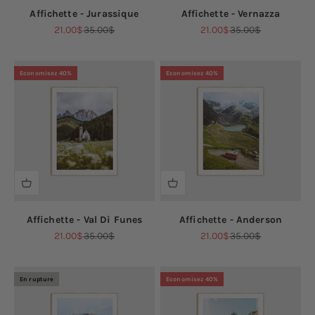
Affichette - Jurassique
Affichette - Vernazza
Prix de vente
Prix normal
Prix de vente
Prix normal
21.00$
35.00$
21.00$
35.00$
Economisez 40%
Economisez 40%
Affichette - Val Di Funes
Affichette - Anderson
Prix de vente
Prix normal
Prix de vente
Prix normal
21.00$
35.00$
21.00$
35.00$
En rupture
Economisez 40%