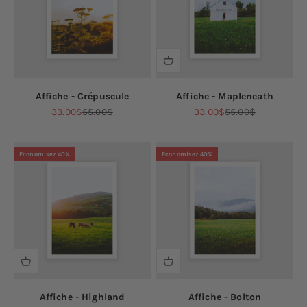
Affiche - Crépuscule
Affiche - Mapleneath
Prix de vente
Prix normal
Prix de vente
Prix normal
33.00$
55.00$
33.00$
55.00$
Economisez 40%
Economisez 40%
Affiche - Highland
Affiche - Bolton