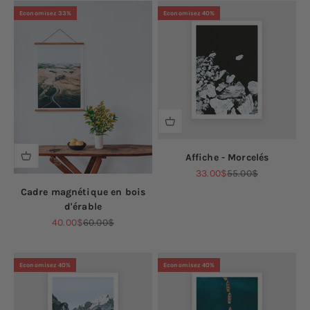
Economisez 33%
Economisez 40%
Affiche - Morcelés
Prix de vente
Prix normal
33.00$
55.00$
Cadre magnétique en bois
d'érable
Prix de vente
Prix normal
40.00$
60.00$
Economisez 40%
Economisez 40%