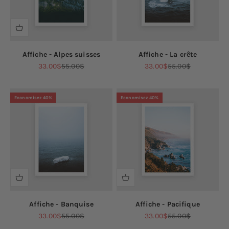
Affiche - Alpes suisses
Affiche - La crête
Prix de vente
Prix normal
Prix de vente
Prix normal
33.00$
55.00$
33.00$
55.00$
Economisez 40%
Economisez 40%
Affiche - Banquise
Affiche - Pacifique
Prix de vente
Prix normal
Prix de vente
Prix normal
33.00$
55.00$
33.00$
55.00$