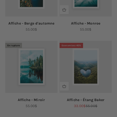
Affiche - Berge d'automne
Affiche - Monroe
Prix de vente
Prix de vente
55.00$
55.00$
En rupture
Economisez 40%
Affiche - Miroir
Affiche - Étang Baker
Prix de vente
Prix de vente
Prix normal
55.00$
33.00$
55.00$