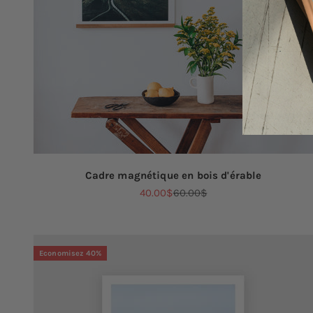
Cadre magnétique en bois d'érable
Prix de vente
Prix normal
40.00$
60.00$
Economisez 40%