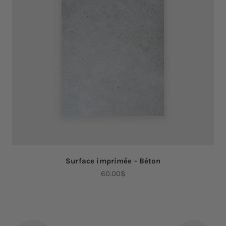
Surface imprimée - Béton
Prix de vente
60.00$