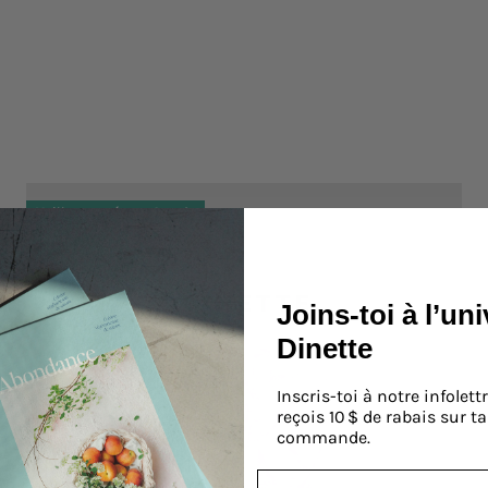
Meilleur numéro au Canada
En rupture
Joins-toi à l’un
Dinette
Inscris-toi à notre infolettr
reçois 10 $ de rabais sur t
commande.
Email