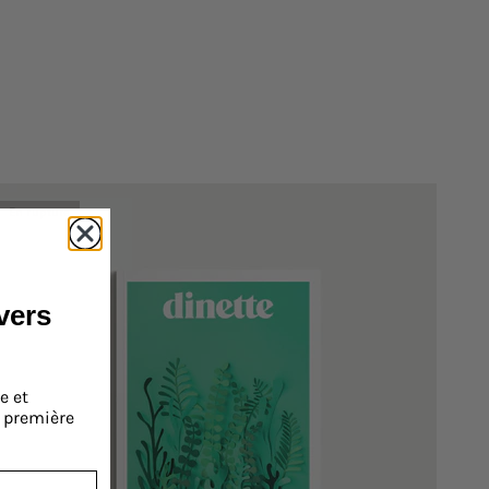
En rupture
ivers
e et
a première