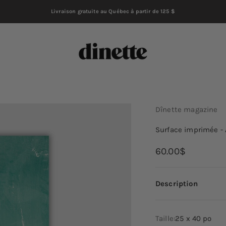
Livraison gratuite au Québec à partir de 125 $
Dînette magazine
Dînette magazine
Surface imprimée -
Prix de vente
60.00$
Description
Taille:
25 x 40 po