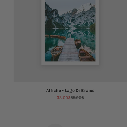
Affiche - Lago Di Braies
Prix de vente
Prix normal
33.00$
55.00$