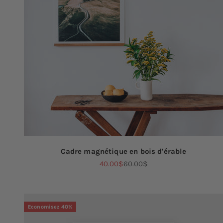
Cadre magnétique en bois d'érable
Prix de vente
Prix normal
40.00$
60.00$
Economisez 40%