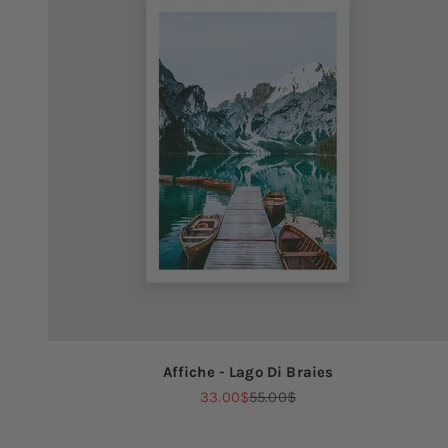
Affiche - Lago Di Braies
Prix de vente
Prix normal
33.00$
55.00$