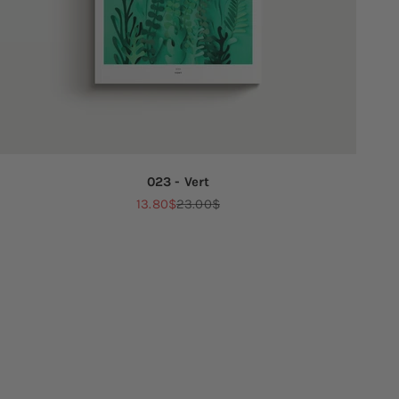
023 - Vert
Prix de vente
Prix normal
13.80$
23.00$