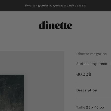
Livraison gratuite au Québec à partir de 125 $
Dînette magazine
Dînette magazine
Surface imprimée - 
Prix de vente
60.00$
Description
Taille:
25 x 40 po