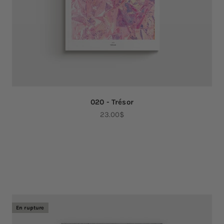
020 - Trésor
Prix de vente
23.00$
En rupture