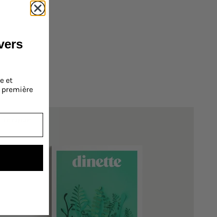
ivers
e et
a première
En rupture