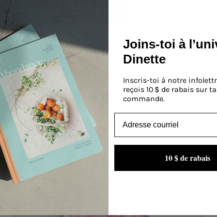
Joins-toi à l’un
Dinette
Inscris-toi à notre infolettr
reçois 10 $ de rabais sur t
commande.
Email
Meilleur numéro au Canada
En rupture
10 $ de rabais