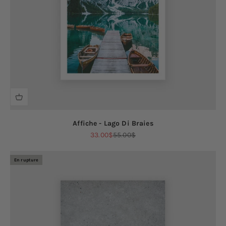
Affiche - Lago Di Braies
Prix de vente
Prix normal
33.00$
55.00$
En rupture