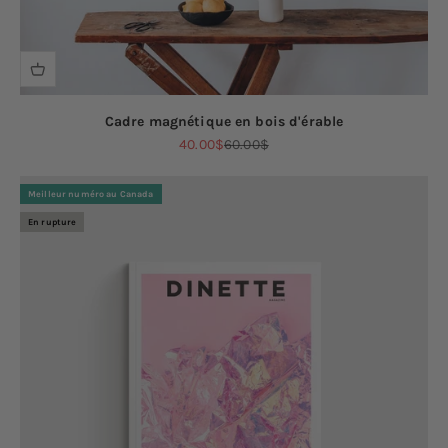
Cadre magnétique en bois d'érable
Prix de vente
Prix normal
40.00$
60.00$
Meilleur numéro au Canada
En rupture