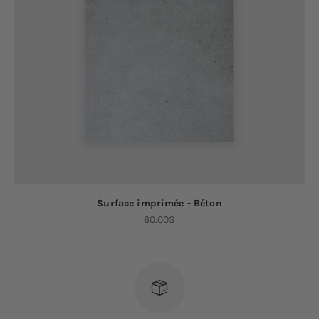
Surface imprimée - Béton
Prix de vente
60.00$