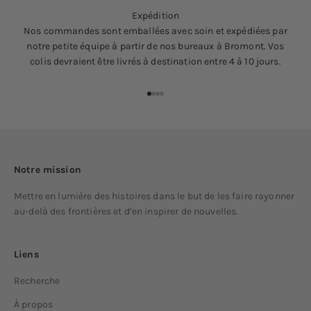
Expédition
Nos commandes sont emballées avec soin et expédiées par
notre petite équipe à partir de nos bureaux à Bromont. Vos
colis devraient être livrés à destination entre 4 à 10 jours.
Aller à l'élément 1
Aller à l'élément 2
Aller à l'élément 3
Aller à l'élément 4
Notre mission
Mettre en lumière des histoires dans le but de les faire rayonner
au-delà des frontières et d’en inspirer de nouvelles.
Liens
Recherche
À propos