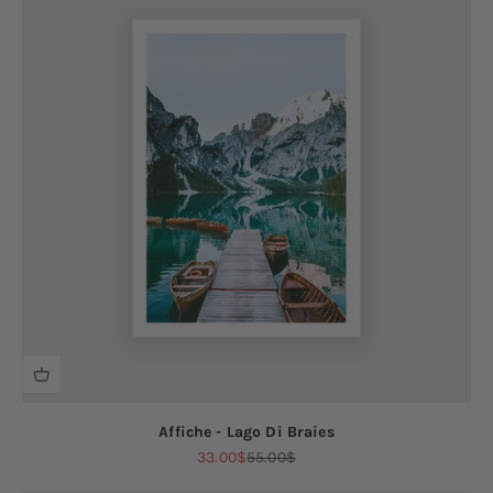
Affiche - Lago Di Braies
Prix de vente
Prix normal
33.00$
55.00$