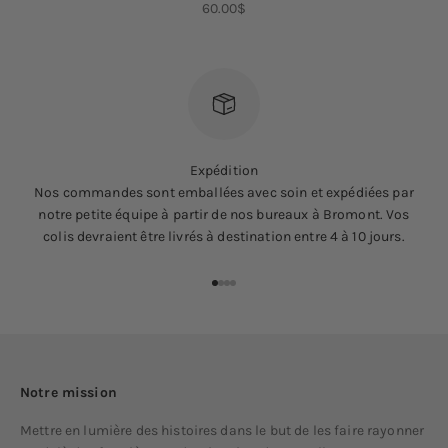
Prix de vente
60.00$
Expédition
Nos commandes sont emballées avec soin et expédiées par
notre petite équipe à partir de nos bureaux à Bromont. Vos
colis devraient être livrés à destination entre 4 à 10 jours.
Aller à l'élément 1
Aller à l'élément 2
Aller à l'élément 3
Aller à l'élément 4
Notre mission
Mettre en lumière des histoires dans le but de les faire rayonner