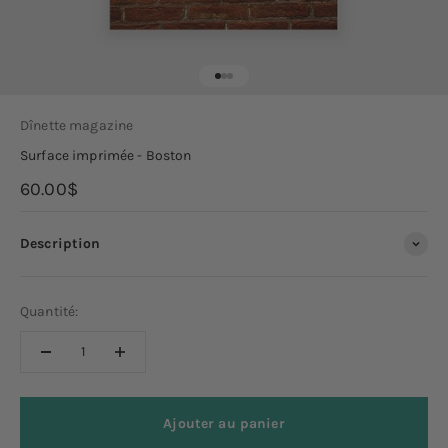
Aller à l'élément 1
Aller à l'élément 2
Aller à l'élément 3
Dînette magazine
Surface imprimée - Boston
Prix de vente
60.00$
Description
Quantité:
Ajouter au panier