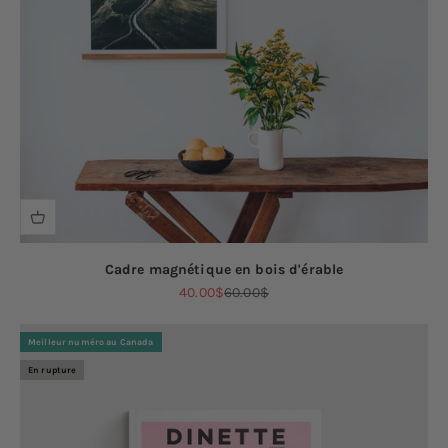
Cadre magnétique en bois d'érable
Prix de vente
Prix normal
40.00$
60.00$
Meilleur numéro au Canada
En rupture